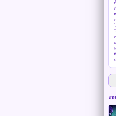
ท
ต
เ
ไ
ใ
เ
ม
เ
ป
เกมท