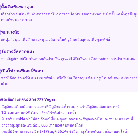
ตั้งเดิมพันของคุณ
เลือกจำนวนเงินเดิมพันต่อลายต่อในช่องวางเดิมพัน คุณสามารถปรับได้ตั้งแต่ต่ำสุดถึงสูง
ตามกำหนดของเกม
หมุนวงล้อ
กดปุ่ม 'หมุน' เพื่อเริ่มการหมุนวงล้อ รอให้สัญลักษณ์หยุดลงเพื่อดูผลลัพธ์
รับรางวัลหากชนะ
หากสัญลักษณ์เรียงกันตามเส้นจ่ายเงิน คุณจะได้รับเงินรางวัลตามอัตราการจ่ายของเกม
เปิดใช้งานฟีเจอร์พิเศษ
หากได้สัญลักษณ์พิเศษ เช่น ฟรีสปิน หรือโบนัส ให้กดปุ่มเพื่อเข้าสู่โหมดพิเศษและรับรางวัล
เติม
ฎและข้อกำหนดของเกม 777 Vegas
สัญลักษณ์ไวลด์สามารถแทนที่สัญลักษณ์ทั้งหมด ยกเว้นสัญลักษณ์สแคทเทอร์
ได้ 3 สแคทเทอร์ขึ้นไปจะเรียกใช้ฟรีสปิน 10 ครั้ง
ฟีเจอร์ Tumble ทำให้สัญลักษณ์ที่ชนะถูกลบออก และสัญลักษณ์ใหม่จะร่วงลงมาแทนที่
รางวัลสูงสุดของเกมคือ 5,000 เท่าของเดิมพันต่อไลน์
เกมนี้มีอัตราการจ่ายเงิน (RTP) อยู่ที่ 96.5% ซึ่งถือว่าสูงในระดับเกมสล็อตออนไลน์