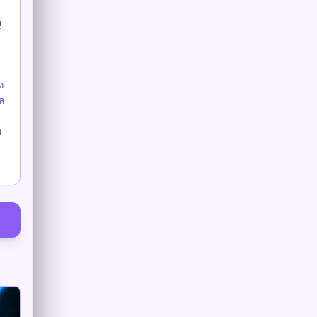
่
ถ
ัล
น