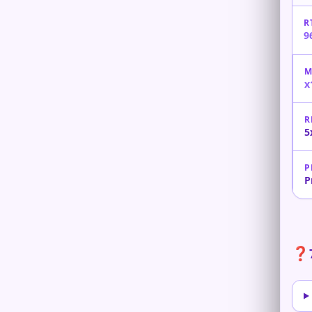
R
9
M
x
R
5
P
P
❓