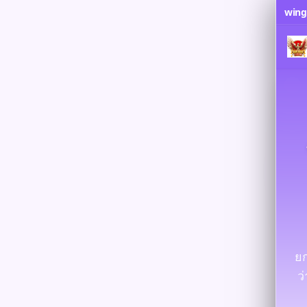
wing
ยก
ว