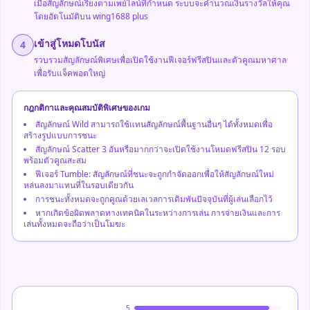
เมื่อสัญลักษณ์เรียงตามเพย์ไลน์ที่กำหนด ระบบจะคำนวณเงินรางวัลให้คุณ
โดยอัตโนมัติบน wing1688 plus
เข้าสู่โหมดโบนัส
4
รวบรวมสัญลักษณ์พิเศษเพื่อเปิดใช้งานฟีเจอร์ฟรีสปินและตัวคูณมหาศาล
เพื่อรับแจ็คพอตใหญ่
กฎกติกาและคุณสมบัติพิเศษของเกม
สัญลักษณ์ Wild สามารถใช้แทนสัญลักษณ์พื้นฐานอื่นๆ ได้ทั้งหมดเพื่อ
สร้างรูปแบบการชนะ
สัญลักษณ์ Scatter 3 อันหรือมากกว่าจะเปิดใช้งานโหมดฟรีสปิน 12 รอบ
พร้อมตัวคูณสะสม
ฟีเจอร์ Tumble: สัญลักษณ์ที่ชนะจะถูกกำจัดออกเพื่อให้สัญลักษณ์ใหม่
หล่นลงมาแทนที่ในรอบเดียวกัน
การชนะทั้งหมดจะถูกคูณด้วยเลเวลการเดิมพันปัจจุบันที่ผู้เล่นเลือกไว้
หากเกิดข้อผิดพลาดทางเทคนิคในระหว่างการเล่น การจ่ายเงินและการ
เล่นทั้งหมดจะถือว่าเป็นโมฆะ
คะแนนและความคิดเห็นของผู้เล่น
5