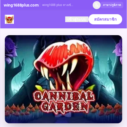
wing1688plus.com
wing1688 plus ทางเข้าเล่นที่ดีที่สุด
ภาษา/ภูมิภาค
เข้าสู่ระบบ
สมัครสมาชิก