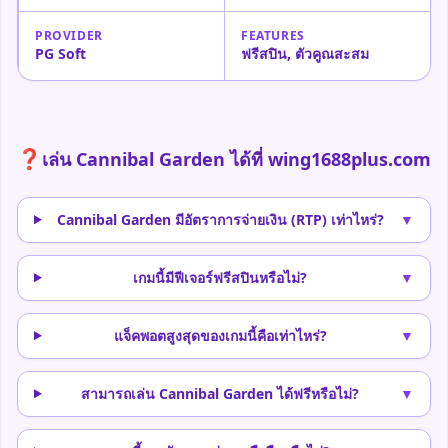
PROVIDER
FEATURES
PG Soft
ฟรีสปิน, ตัวคูณสะสม
❓
เล่น Cannibal Garden ได้ที่ wing1688plus.com
Cannibal Garden มีอัตราการจ่ายเงิน (RTP) เท่าไหร่?
▼
เกมนี้มีฟีเจอร์ฟรีสปินหรือไม่?
▼
แจ็คพอตสูงสุดของเกมนี้คือเท่าไหร่?
▼
สามารถเล่น Cannibal Garden ได้ฟรีหรือไม่?
▼