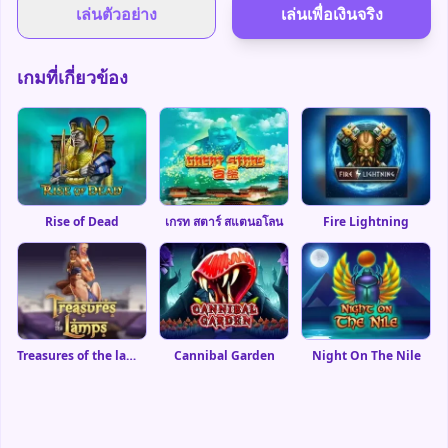
เล่นตัวอย่าง
เล่นเพื่อเงินจริง
เกมที่เกี่ยวข้อง
Rise of Dead
เกรท สตาร์ สแตนอโลน
Fire Lightning
Treasures of the lamps
Cannibal Garden
Night On The Nile