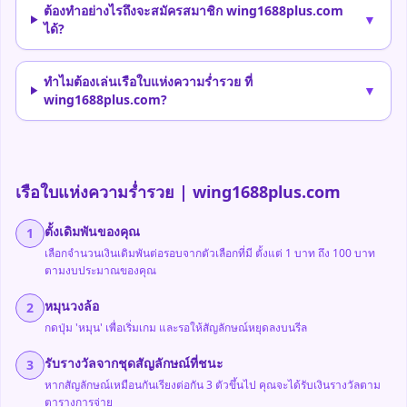
ต้องทำอย่างไรถึงจะสมัครสมาชิก wing1688plus.com
▼
ได้?
ทำไมต้องเล่นเรือใบแห่งความร่ำรวย ที่
▼
wing1688plus.com?
เรือใบแห่งความร่ำรวย | wing1688plus.com
ตั้งเดิมพันของคุณ
1
เลือกจำนวนเงินเดิมพันต่อรอบจากตัวเลือกที่มี ตั้งแต่ 1 บาท ถึง 100 บาท
ตามงบประมาณของคุณ
หมุนวงล้อ
2
กดปุ่ม 'หมุน' เพื่อเริ่มเกม และรอให้สัญลักษณ์หยุดลงบนรีล
รับรางวัลจากชุดสัญลักษณ์ที่ชนะ
3
หากสัญลักษณ์เหมือนกันเรียงต่อกัน 3 ตัวขึ้นไป คุณจะได้รับเงินรางวัลตาม
ตารางการจ่าย