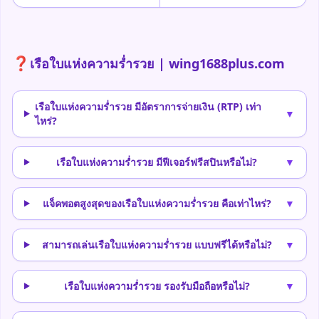
❓
เรือใบแห่งความร่ำรวย | wing1688plus.com
เรือใบแห่งความร่ำรวย มีอัตราการจ่ายเงิน (RTP) เท่า
▼
ไหร่?
เรือใบแห่งความร่ำรวย มีฟีเจอร์ฟรีสปินหรือไม่?
▼
แจ็คพอตสูงสุดของเรือใบแห่งความร่ำรวย คือเท่าไหร่?
▼
สามารถเล่นเรือใบแห่งความร่ำรวย แบบฟรีได้หรือไม่?
▼
เรือใบแห่งความร่ำรวย รองรับมือถือหรือไม่?
▼