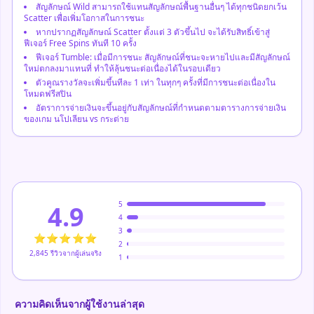
สัญลักษณ์ Wild สามารถใช้แทนสัญลักษณ์พื้นฐานอื่นๆ ได้ทุกชนิดยกเว้น
Scatter เพื่อเพิ่มโอกาสในการชนะ
หากปรากฏสัญลักษณ์ Scatter ตั้งแต่ 3 ตัวขึ้นไป จะได้รับสิทธิ์เข้าสู่
ฟีเจอร์ Free Spins ทันที 10 ครั้ง
ฟีเจอร์ Tumble: เมื่อมีการชนะ สัญลักษณ์ที่ชนะจะหายไปและมีสัญลักษณ์
ใหม่ตกลงมาแทนที่ ทำให้ลุ้นชนะต่อเนื่องได้ในรอบเดียว
ตัวคูณรางวัลจะเพิ่มขึ้นทีละ 1 เท่า ในทุกๆ ครั้งที่มีการชนะต่อเนื่องใน
โหมดฟรีสปิน
อัตราการจ่ายเงินจะขึ้นอยู่กับสัญลักษณ์ที่กำหนดตามตารางการจ่ายเงิน
ของเกม นโปเลียน vs กระต่าย
คะแนนและการรีวิว
5
4.9
4
3
⭐⭐⭐⭐⭐
2
2,845 รีวิวจากผู้เล่นจริง
1
ความคิดเห็นจากผู้ใช้งานล่าสุด