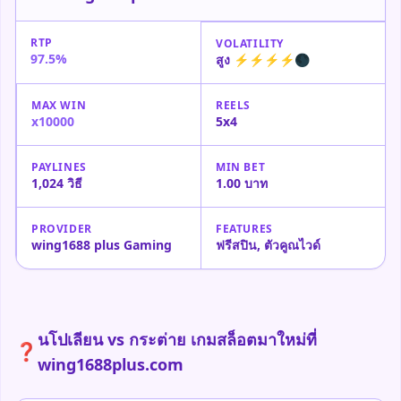
RTP
VOLATILITY
97.5%
สูง ⚡⚡⚡⚡🌑
MAX WIN
REELS
x10000
5x4
PAYLINES
MIN BET
1,024 วิธี
1.00 บาท
PROVIDER
FEATURES
wing1688 plus Gaming
ฟรีสปิน, ตัวคูณไวด์
นโปเลียน vs กระต่าย เกมสล็อตมาใหม่ที่
❓
wing1688plus.com