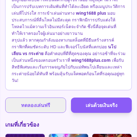
เป็นการปรับเบทการเดิมพันที่ทำได้ละเอียด หรือเมนูประวัติการ
เล่นที่โปร่งใส การเข้าเล่นผ่านทาง
wing1688 plus
มอบ
ประสบการณ์ที่ลื่นไหลไม่มีสะดุด กราฟิกมีการปรับแต่งให้
โหลดไวแม้ความเร็วอินเทอร์เน็ตจะจำกัด ซึ่งนี่คือจุดเด่นที่
ทำให้เราครองใจผู้เล่นมาอย่างยาวนาน
สรุปแล้ว หากคุณกำลังมองหาเกมสล็อตที่มีธีมสร้างสรรค์
กราฟิกที่คมชัดระดับ HD และฟีเจอร์โบนัสที่แตกบ่อย
นโป
เลียน vs กระต่าย
คือคำตอบที่ดีที่สุดของคุณ อย่ารอช้าที่จะร่วม
เป็นส่วนหนึ่งของครอบครัวเราที่
wing1688plus.com
เพื่อรับ
สิทธิพิเศษและเริ่มการผจญภัยไปกับแม่ทัพนโปเลียนและเหล่า
กระต่ายน้อยได้ทันที พร้อมลุ้นรับแจ็คพอตก้อนโตที่รอคุณอยู่ทุก
วัน!
ทดลองเล่นฟรี
เล่นด้วยเงินจริง
เกมที่เกี่ยวข้อง