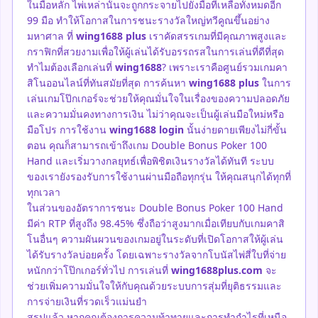
ในมือหลัก ไพ่เหล่านั้นจะถูกกระจายไปยังมือที่เหลือทั้งหมดอีก
99 มือ ทำให้โอกาสในการชนะรางวัลใหญ่ทวีคูณขึ้นอย่าง
มหาศาล ที่
wing1688 plus
เราคัดสรรเกมที่มีคุณภาพสูงและ
กราฟิกที่สวยงามเพื่อให้ผู้เล่นได้รับอรรถรสในการเล่นที่ดีที่สุด
ทำไมต้องเลือกเล่นที่
wing1688
? เพราะเราคือศูนย์รวมเกมคา
สิโนออนไลน์ที่ทันสมัยที่สุด การค้นหา
wing1688 plus
ในการ
เล่นเกมโป๊กเกอร์จะช่วยให้คุณมั่นใจในเรื่องของความปลอดภัย
และความมั่นคงทางการเงิน ไม่ว่าคุณจะเป็นผู้เล่นมือใหม่หรือ
มือโปร การใช้งาน
wing1688 login
นั้นง่ายดายเพียงไม่กี่ขั้น
ตอน คุณก็สามารถเข้าถึงเกม Double Bonus Poker 100
Hand และเริ่มวางกลยุทธ์เพื่อพิชิตเงินรางวัลได้ทันที ระบบ
ของเรายังรองรับการใช้งานผ่านมือถือทุกรุ่น ให้คุณสนุกได้ทุกที่
ทุกเวลา
ในส่วนของอัตราการชนะ Double Bonus Poker 100 Hand
มีค่า RTP ที่สูงถึง 98.45% ซึ่งถือว่าสูงมากเมื่อเทียบกับเกมคาสิ
โนอื่นๆ ความผันผวนของเกมอยู่ในระดับที่เปิดโอกาสให้ผู้เล่น
ได้รับรางวัลบ่อยครั้ง โดยเฉพาะรางวัลจากโบนัสไพ่สี่ใบที่จ่าย
หนักกว่าโป๊กเกอร์ทั่วไป การเล่นที่
wing1688plus.com
จะ
ช่วยเพิ่มความมั่นใจให้กับคุณด้วยระบบการสุ่มที่ยุติธรรมและ
การจ่ายเงินที่รวดเร็วแม่นยำ
สรุปแล้ว หากคุณต้องการความท้าทายและการทำกำไรที่เหนือ