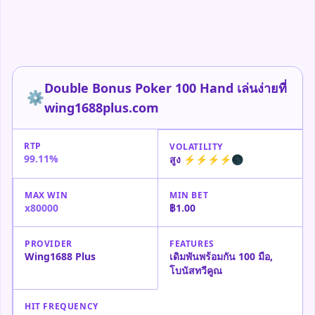
Double Bonus Poker 100 Hand เล่นง่ายที่
⚙️
wing1688plus.com
RTP
VOLATILITY
99.11%
สูง ⚡⚡⚡⚡🌑
MAX WIN
MIN BET
x80000
฿1.00
PROVIDER
FEATURES
Wing1688 Plus
เดิมพันพร้อมกัน 100 มือ,
โบนัสทวีคูณ
HIT FREQUENCY