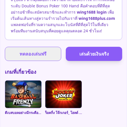
ระดับ Double Bonus Poker 100 Hand คือคำตอบที่ดีที่สุด
อย่ารอช้าที่จะสมัครสมาชิกและทำการ
wing1688 login
เพื่อ
เริ่มต้นเส้นทางสู่ความร่ำรวยไปกับเราที่
wing1688plus.com
แพลตฟอร์มที่รวมความสนุกและโบนัสที่ดีที่สุดไว้ในที่เดียว
พร้อมทีมงานสนับสนุนที่คอยดูแลคุณตลอด 24 ชั่วโมง!
ทดลองเล่นฟรี
เล่นด้วยเงินจริง
เกมที่เกี่ยวข้อง
ตีเบสบอลอย่างมีกระตือรือร้น
ร็อคกิ้ง โจ๊กเกอร์_ โฮลด์ แอนด์ วิน