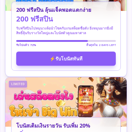
200 ฟรีสปิน ลุ้นแจ็คพอตแตกง่าย
200 ฟรีสปิน
รับฟรีสปินไปหมุนวงล้อนำโชคกับเกมสล็อตชื่อดัง ยิ่งหมุนมากยิ่งมี
สิทธิ์ลุ้นรับรางวัลใหญ่และโบนัสตัวคูณมหาศาล
รับไปแล้ว: 72%
สิ้นสุดใน: 2 DAYS LEFT
⚡
รับโบนัสทันที
LIMITED
โบนัสเติมเงินรายวัน รับเพิ่ม 20%