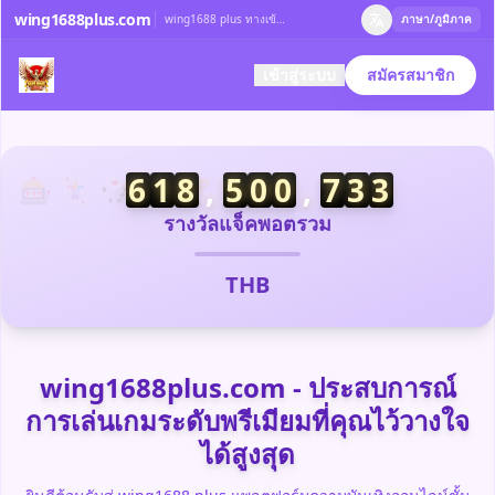
29/06/2026 นิ*** ถอนเงินสําเร็จ 1,800 THB 💸
wing1688plus.com
wing1688 plus ทางเข้าเล่นที่ดีที่สุด
ภาษา/ภูมิภาค
29/06/2026 อน*** ชนะรางวัล 10,500 THB 🏆
29/06/2026 พิ*** ได้รับโบนัส 50 THB 🎁
เข้าสู่ระบบ
สมัครสมาชิก
29/06/2026 อนั*** ได้รับเงินคืน 810 THB 🔄
29/06/2026 สม*** แจ็กพอตแตก 63,000 THB 💥
⚡
29/06/2026 นิ*** ถอนเงินสําเร็จ 1,800 THB 💸
โบนัส VIP สูงสุด
29/06/2026 ศิ*** ชนะรางวัล 15,000 THB 🔥
wing1688plus.com
29/06/2026 นิศ*** ได้รับโบนัส 100 THB 🎁
6
1
8
,
5
2
8
,
7
0
3
🎰 🃏 🎲 💰 🏆
29/06/2026 กฤ*** ได้รับเงินคืน 900 THB 🔄
รางวัลแจ็คพอตรวม
29/06/2026 สุ*** ได้รับโบนัส 50 THB 🎁
29/06/2026 สมช*** ชนะรางวัล 3,500 THB 🏆
29/06/2026 ภั*** ได้รับเงินคืน 590 THB 🎊
THB
29/06/2026 อนัน*** ได้รับเงินคืน 170 THB 💵
29/06/2026 ธั*** แจ็กพอตแตก 170,000 THB 💥
29/06/2026 วร*** ได้รับเงินคืน 170 THB 💵
wing1688plus.com - ประสบการณ์
29/06/2026 สุด*** ได้รับเงินคืน 700 THB 🔄
29/06/2026 นิร*** ได้รับเงินคืน 750 THB 🎊
การเล่นเกมระดับพรีเมียมที่คุณไว้วางใจ
29/06/2026 นิศา*** แจ็กพอตแตก 49,000 THB 💥
ได้สูงสุด
29/06/2026 ธัน*** ได้รับเงินคืน 410 THB 💵
29/06/2026 อนันต*** ชนะรางวัล 23,500 THB 🔥