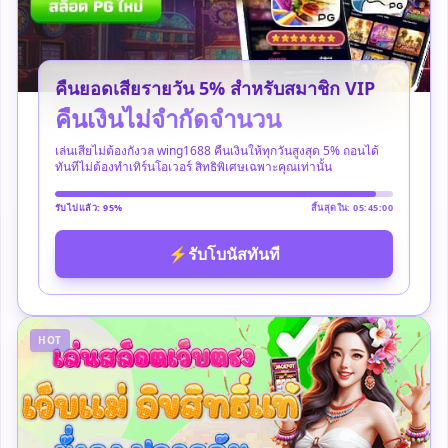
คืนยอดเสียรายวัน 5% สำหรับสมาชิก VIP
คืนเงินไม่จำกัดจำนวน
เล่นเสียไม่ต้องกังวล wing1688 คืนเงินให้ทุกวันสูงสุด 5% ถอนได้
ทันทีไม่ต้องทำเทิร์นโอเวอร์ สิทธิพิเศษเฉพาะคุณเท่านั้น
รับไปแล้ว: 95%
สิ้นสุดใน: 05:45:00
⚡
รับโบนัสทันที
HOT