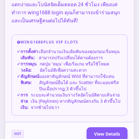
แตกง่ายและโบนัสจัดเต็มตลอด 24 ชั่วโมง เพียงแค่
ทำการ wing1688 login คุณก็สามารถเข้าร่วมสนุก
และเป็นเศรษฐีคนต่อไปได้ทันที!
WING1688PLUS VIP SLOTS
การตั้งค่า
เลือกจำนวนเงินเดิมพันของคุณก่อนเริ่มหมุน
เดิมพัน:
สามารถปรับเปลี่ยนได้ตามต้องการ
การหมุน
กดปุ่ม 'หมุน' เพื่อเริ่มเกม หรือใช้โหมด
วงล้อ:
อัตโนมัติเพื่อความสะดวก
สัญลักษณ์
มองหาสัญลักษณ์ Wild ที่สามารถใช้แทน
พิเศษ:
สัญลักษณ์อื่นได้ และ Scatter ที่จะมอบฟรีส
ปินเมื่อปรากฏ 3 ตัวขึ้นไป
การ
ระบบจะคำนวณเงินรางวัลอัตโนมัติตามเส้นจ่าย
จ่าย
เงิน (Paylines) หากสัญลักษณ์ตรงกัน 3 ตัวขึ้นไป
เงิน:
จากซ้ายไปขวา
View Details
HOT