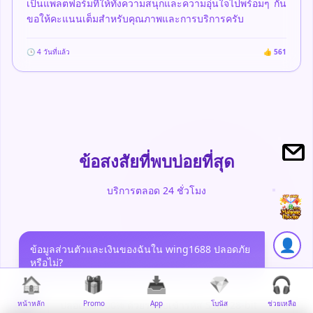
เป็นแพลตฟอร์มที่ให้ทั้งความสนุกและความอุ่นใจไปพร้อมๆ กัน
ขอให้คะแนนเต็มสำหรับคุณภาพและการบริการครับ
🕒 4 วันที่แล้ว
👍 561
ข้อสงสัยที่พบบ่อยที่สุด
บริการตลอด 24 ชั่วโมง
👤
ข้อมูลส่วนตัวและเงินของฉันใน wing1688 ปลอดภัย
หรือไม่?
🏠
🎁
📥
💎
🎧
🎧
หน้าหลัก
Promo
App
โบนัส
ช่วยเหลือ
ปลอดภัย 100% ด้วยระบบเข้ารหัส SSL 128-bit