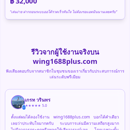
฿ 32,000
“เล่นง่าย ฝากถอนระบบออโต้รวดเร็วทันใจ ไม่ต้องรอแอดมินนานเลยครับ”
รีวิวจากผู้ใช้งานจริงบน
wing1688plus.com
ฟังเสียงตอบรับจากสมาชิกในชุมชนของเราเกี่ยวกับประสบการณ์การ
เล่นระดับพรีเมียม
เกรท วรินทร
★★★★★
5.0
✓
ตั้งแต่ผมได้ลองใช้งาน wing1688plus.com บอกได้คำเดียว
เลยว่าประทับใจมากครับ ระบบการเล่นมีความเสถียรสูงมาก
ไม่มีอาการกระตุกหรือหลุดให้เสียอารมณ์เลย โดยเฉพาะขั้น