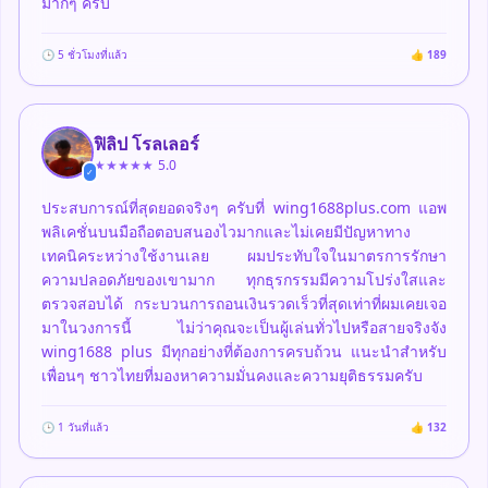
มากๆ ครับ
🕒 5 ชั่วโมงที่แล้ว
👍 189
ฟิลิป โรลเลอร์
★★★★★
5.0
✓
ประสบการณ์ที่สุดยอดจริงๆ ครับที่ wing1688plus.com แอพ
พลิเคชั่นบนมือถือตอบสนองไวมากและไม่เคยมีปัญหาทาง
เทคนิคระหว่างใช้งานเลย ผมประทับใจในมาตรการรักษา
ความปลอดภัยของเขามาก ทุกธุรกรรมมีความโปร่งใสและ
ตรวจสอบได้ กระบวนการถอนเงินรวดเร็วที่สุดเท่าที่ผมเคยเจอ
มาในวงการนี้ ไม่ว่าคุณจะเป็นผู้เล่นทั่วไปหรือสายจริงจัง
wing1688 plus มีทุกอย่างที่ต้องการครบถ้วน แนะนำสำหรับ
เพื่อนๆ ชาวไทยที่มองหาความมั่นคงและความยุติธรรมครับ
🕒 1 วันที่แล้ว
👍 132