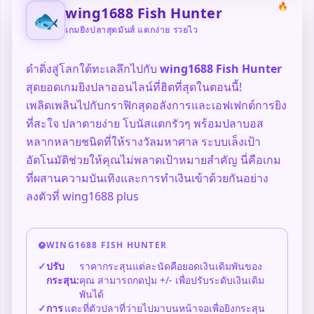
🔥
wing1688 Fish Hunter
🐟
เกมยิงปลาสุดมันส์ แตกง่าย รวยไว
ดำดิ่งสู่โลกใต้ทะเลลึกไปกับ
wing1688 Fish Hunter
สุดยอดเกมยิงปลาออนไลน์ที่ฮิตที่สุดในตอนนี้!
เพลิดเพลินไปกับกราฟิกสุดอลังการและเอฟเฟกต์การยิง
ที่สะใจ ปลาตายง่าย โบนัสแตกรัวๆ พร้อมปลาบอส
หลากหลายชนิดที่ให้รางวัลมหาศาล ระบบเล็งเป้า
อัตโนมัติช่วยให้คุณไม่พลาดเป้าหมายสำคัญ นี่คือเกม
ที่ผสานความบันเทิงและการทำเงินเข้าด้วยกันอย่าง
ลงตัวที่ wing1688 plus
WING1688 FISH HUNTER
ปรับ
ราคากระสุนแต่ละนัดคือยอดเงินเดิมพันของ
กระสุน:
คุณ สามารถกดปุ่ม +/- เพื่อปรับระดับเงินเดิม
พันได้
การ
แตะที่ตัวปลาที่ว่ายไปมาบนหน้าจอเพื่อยิงกระสุน