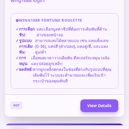
wing1688 login!
WING1688 FORTUNE ROULETTE
การเลือก
แตะเลือกมูลค่าชิปที่ต้องการเดิมพันที่ด้าน
ชิป:
ล่างของหน้าจอ
รูปแบบ
สามารถแทงได้หลายแบบ เช่น แทงเต็งเลข
การเดิม
(0-36), แทงสี (ดำ/แดง), แทงคู่/คี่, และแทง
พัน:
สูง/ต่ำ
การ
เมื่อหมดเวลาวางเดิมพัน ดีลเลอร์จะหมุนวงล้อ
หมุน:
และปล่อยลูกเหล็ก
ผลลัพธ์:
หากลูกเหล็กตกลงในช่องที่ตรงกับรูปแบบที่คุณ
เดิมพันไว้ ระบบจะคำนวณและเพิ่มเงินเข้า
กระเป๋าของคุณทันที
View Details
HOT