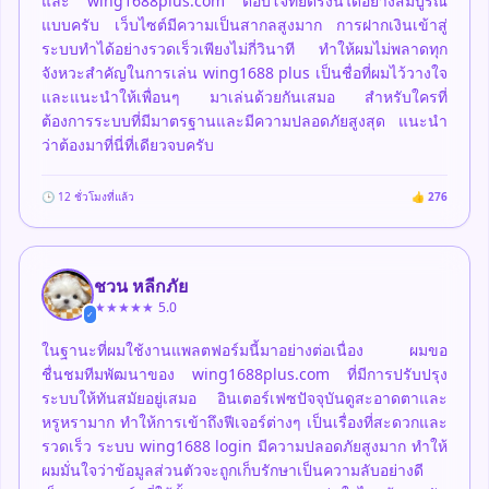
และ wing1688plus.com ตอบโจทย์ตรงนี้ได้อย่างสมบูรณ์
แบบครับ เว็บไซต์มีความเป็นสากลสูงมาก การฝากเงินเข้าสู่
ระบบทำได้อย่างรวดเร็วเพียงไม่กี่วินาที ทำให้ผมไม่พลาดทุก
จังหวะสำคัญในการเล่น wing1688 plus เป็นชื่อที่ผมไว้วางใจ
และแนะนำให้เพื่อนๆ มาเล่นด้วยกันเสมอ สำหรับใครที่
ต้องการระบบที่มีมาตรฐานและมีความปลอดภัยสูงสุด แนะนำ
ว่าต้องมาที่นี่ที่เดียวจบครับ
🕒 12 ชั่วโมงที่แล้ว
👍 276
ชวน หลีกภัย
★★★★★
5.0
✓
ในฐานะที่ผมใช้งานแพลตฟอร์มนี้มาอย่างต่อเนื่อง ผมขอ
ชื่นชมทีมพัฒนาของ wing1688plus.com ที่มีการปรับปรุง
ระบบให้ทันสมัยอยู่เสมอ อินเตอร์เฟซปัจจุบันดูสะอาดตาและ
หรูหรามาก ทำให้การเข้าถึงฟีเจอร์ต่างๆ เป็นเรื่องที่สะดวกและ
รวดเร็ว ระบบ wing1688 login มีความปลอดภัยสูงมาก ทำให้
ผมมั่นใจว่าข้อมูลส่วนตัวจะถูกเก็บรักษาเป็นความลับอย่างดี