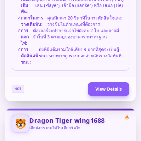
เดิม
เล่น (Player), เจ้ามือ (Banker) หรือ เสมอ (Tie)
พัน:
เวลาในการ
คุณมีเวลา 20 วินาทีในการตัดสินใจและ
วางเดิมพัน:
วางชิปในตำแหน่งที่ต้องการ
การ
ดีลเลอร์จะทำการแจกไพ่ฝั่งละ 2 ใบ และอาจมี
แจก
จั่วใบที่ 3 ตามกฎของบาคาร่ามาตรฐาน
ไพ่:
การ
ฝั่งที่มีแต้มรวมใกล้เคียง 9 มากที่สุดจะเป็นผู้
ตัดสินแพ้
ชนะ หากทายถูกระบบจะจ่ายเงินรางวัลทันที
ชนะ:
View Details
HOT
🔥
Dragon Tiger wing1688
🐯
เสือมังกร เกมไพ่ใบเดียววัดใจ