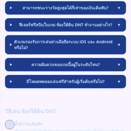
สามารถชนะรางวัลสูงสุดได้กี่เท่าของเงินเดิมพัน?
▼
ฟีเจอร์ฟรีสปินในเกม ห้องใต้ดิน DNT ทำงานอย่างไร?
▼
ตัวเกมรองรับการเล่นผ่านมือถือระบบ iOS และ Android
▼
หรือไม่?
ความผันผวนของเกมนี้อยู่ในระดับไหน?
▼
มีโหมดทดลองเล่นฟรีสำหรับผู้เริ่มต้นหรือไม่?
▼
วิธีเล่น ห้องใต้ดิน DNT
ตั้งค่าเงินเดิมพัน
1
เลือกจำนวนเงินเดิมพันที่คุณต้องการต่อการหมุนหนึ่งครั้งให้เหมาะสมกับงบ