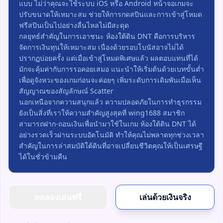
แบบ ไม่ว่าคุณจะใช้ระบบ iOS หรือ Android หน้าจอเกมจะ
ปรับขนาดให้เหมาะสม ช่วยให้การกดสปินและการเข้าสู่โหมด
ฟรีสปินเป็นไปอย่างลื่นไหลไม่มีสะดุด
กลยุทธ์สำคัญในการเอาชนะ ห้องใต้ดิน DNT คือการบริหาร
จัดการเงินทุนให้เหมาะสม เนื่องด้วยรอบโบนัสอาจไม่ได้
ปรากฏบ่อยครั้ง แต่เมื่อเข้าสู่โหมดพิเศษแล้ว ผลตอบแทนที่ได้
มักจะคุ้มค่ากับการรอคอยเสมอ แนะนำให้เริ่มต้นด้วยเบทขั้นต่ำ
เพื่อดูจังหวะของเกมก่อนจะค่อยๆ เพิ่มระดับการเดิมพันเมื่อเห็น
สัญญาณของสัญลักษณ์ Scatter
นอกเหนือจากความสนุกแล้ว ความปลอดภัยในการทำธุรกรรม
ยังเป็นสิ่งที่เราให้ความสำคัญสูงสุดที่ wing1688 สมาชิก
สามารถฝาก-ถอนเงินเพื่อนำมาใช้ในเกม ห้องใต้ดิน DNT ได้
อย่างรวดเร็วผ่านระบบอัตโนมัติ ทำให้คุณไม่พลาดทุกช่วงเวลา
สำคัญในการล่าสมบัติใต้ดินที่อาจเปลี่ยนชีวิตคุณให้เป็นเศรษฐี
ได้ในชั่วข้ามคืน
ทดลองเล่นฟรี
เล่นด้วยเงินจริง