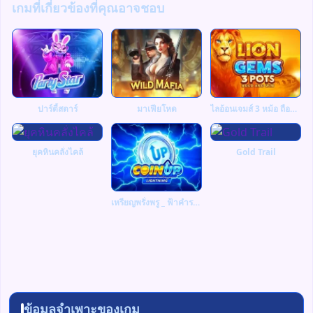
เกมที่เกี่ยวข้องที่คุณอาจชอบ
ปาร์ตี้สตาร์
มาเฟียโหด
ไลอ้อนเจมส์ 3 หม้อ ถือและชนะ
ยุคหินคลั่งไคล้
Gold Trail
เหรียญพรั่งพรู _ ฟ้าคำราม
ข้อมูลจำเพาะของเกม